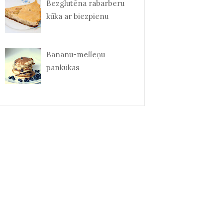
Bezglutēna rabarberu
kūka ar biezpienu
Banānu-melleņu
pankūkas