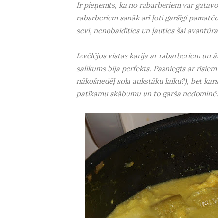
Ir pieņemts, ka no rabarberiem var gatavo
rabarberiem sanāk arī ļoti garšīgi pamatēdie
sevi, nenobaidīties un ļauties šai avantūra
Izvēlējos vistas karija ar rabarberiem un 
salikums bija perfekts. Pasniegts ar rīsiem 
nākošnedēļ sola aukstāku laiku?), bet kars
patīkamu skābumu un to garša nedominē. Va