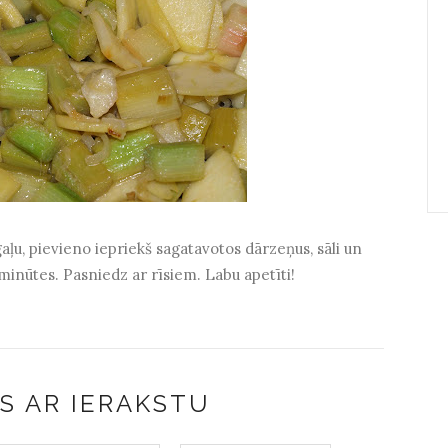
u, pievieno iepriekš sagatavotos dārzeņus, sāli un
 minūtes. Pasniedz ar rīsiem. Labu apetīti!
S AR IERAKSTU