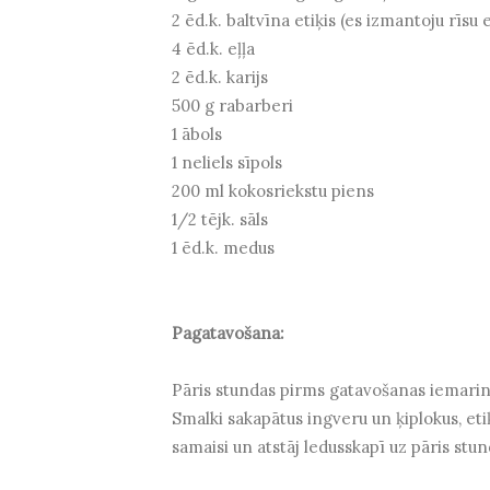
2 ēd.k. baltvīna etiķis (es izmantoju rīsu e
4 ēd.k. eļļa
2 ēd.k. karijs
500 g rabarberi
1 ābols
1 neliels sīpols
200 ml kokosriekstu piens
1/2 tējk. sāls
1 ēd.k. medus
Pagatavošana:
Pāris stundas pirms gatavošanas iemarinē v
Smalki sakapātus ingveru un ķiplokus, etiķi
samaisi un atstāj ledusskapī uz pāris stu