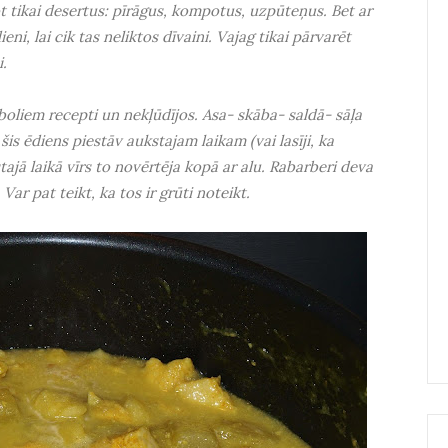
t tikai desertus: pīrāgus, kompotus, uzpūteņus. Bet ar
ni, lai cik tas neliktos dīvaini. Vajag tikai pārvarēt
i.
āboliem recepti un nekļūdījos. Asa- skāba- saldā- sāļa
šis ēdiens piestāv aukstajam laikam (vai lasīji, ka
tajā laikā vīrs to novērtēja kopā ar alu. Rabarberi deva
r pat teikt, ka tos ir grūti noteikt.