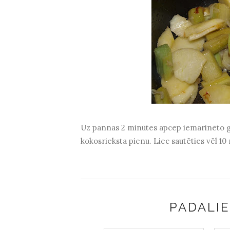
Uz pannas 2 minūtes apcep iemarinēto gaļ
kokosrieksta pienu. Liec sautēties vēl 10
PADALIE