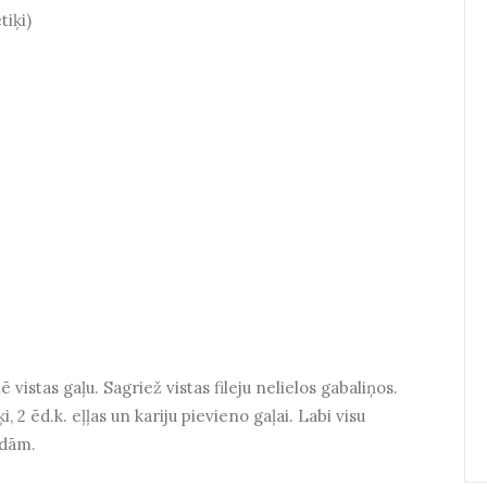
tiķi)
istas gaļu. Sagriež vistas fileju nelielos gabaliņos.
, 2 ēd.k. eļļas un kariju pievieno gaļai. Labi visu
ndām.