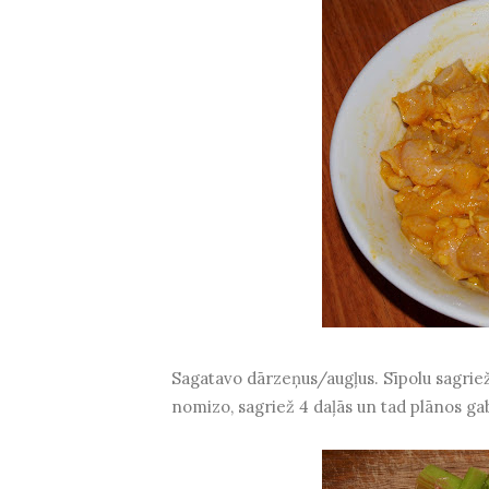
Sagatavo dārzeņus/augļus. Sīpolu sagriež
nomizo, sagriež 4 daļās un tad plānos ga