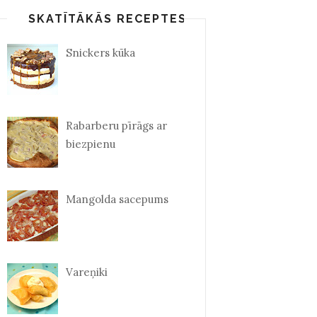
SKATĪTĀKĀS RECEPTES
Snickers kūka
Rabarberu pīrāgs ar
biezpienu
Mangolda sacepums
Vareņiki