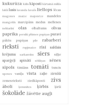
kukurūza
kāposti
kālis
kārtainā mīkla
liellops
lasis
lēcas
lakši
lavanda
lavašs
mandeles
magones
maize
majonēze
marcipāns
medus
mellenes
mangolds
olas
olīvas
olbaltums
nektarīni
paprika
puravi
persiki
plūmes
pupiņas
rabarberi
pākšu pupiņas
pīle
rieksti
rīsi
saldais
rupjmaize
siers
krējums
siļķe
sarkanvīns
sēnes
sparģeļi
spināti
sēkliņas
tomāti
sīpols
timiāns
tuncis
vista
zaļie zirnīši
vaniļa
upenes
zivs
zemesrieksti
ziedkāposti
āboli
ķirbis
ķirši
ķemmītes
šokolāde
žāvētie augļi