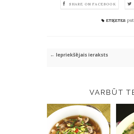
SHARE ON FACEBOOK
pu
ETIĶETES:
← Iepriekšējais ieraksts
VARBŪT TE