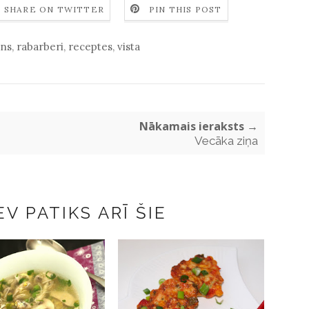
SHARE ON TWITTER
PIN THIS POST
tns
,
rabarberi
,
receptes
,
vista
Nākamais ieraksts →
Vecāka ziņa
V PATIKS ARĪ ŠIE