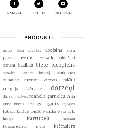
FACEBOOK
TWITTER
INSTAGRAM
PRODUKTI
apelsīns
auzu
aknas
aliča
ananāss
avenes
avokado
pārslas
baklažāni
biete
biezpiens
baziliks
banāni
brūklenes
briseles kāposti
brokoļi
cukīni
bumbieri
burkāni
citrons
dārzeņi
cūkgaļa
dzērvenes
fenhelis
garneles
griķi
dārzeņu pulveri
jogurts
ieraugs
gurķi
hurma
jāņogas
kabači
kanēlis
karamele
kaltētie tomāti
kartupeļi
karijs
kastaņi
krēmsiers
kokosriekstu piens