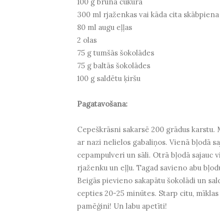
100 g brūnā cukura
300 ml rjaženkas vai kāda cita skābpien
80 ml augu eļļas
2 olas
75 g tumšās šokolādes
75 g baltās šokolādes
100 g saldētu ķiršu
Pagatavošana:
Cepeškrāsni sakarsē 200 grādus karstu. M
ar nazi nelielos gabaliņos. Vienā bļodā sa
cepampulveri un sāli. Otrā bļodā sajauc vi
rjaženku un eļļu. Tagad savieno abu bļodu 
Beigās pievieno sakapātu šokolādi un sald
cepties 20-25 minūtes. Starp citu, mīklas
pamēģini! Un labu apetīti!