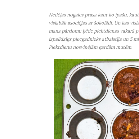
Nedēļas nogales prasa kaut ko īpašu, kaut 
vislabāk asociējas ar šokolādi. Un kas vis
mana pārdomu ķēde piektdienas vakarā pē
izpalīdzīgs piecgadnieks atbalstīja un 5 
Piektdienu nosvinējām gardām mutēm.