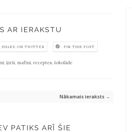
S AR IERAKSTU
SHARE ON TWITTER
PIN THIS POST
umi
,
ķirši
,
mafīni
,
receptes
,
šokolāde
Nākamais ieraksts →
V PATIKS ARĪ ŠIE