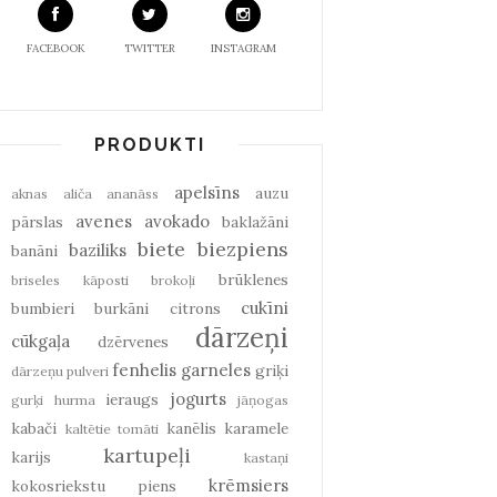
FACEBOOK
TWITTER
INSTAGRAM
PRODUKTI
apelsīns
auzu
aknas
aliča
ananāss
avenes
avokado
pārslas
baklažāni
biete
biezpiens
baziliks
banāni
brūklenes
briseles kāposti
brokoļi
cukīni
bumbieri
burkāni
citrons
dārzeņi
cūkgaļa
dzērvenes
fenhelis
garneles
griķi
dārzeņu pulveri
jogurts
ieraugs
gurķi
hurma
jāņogas
kabači
kanēlis
karamele
kaltētie tomāti
kartupeļi
karijs
kastaņi
krēmsiers
kokosriekstu piens