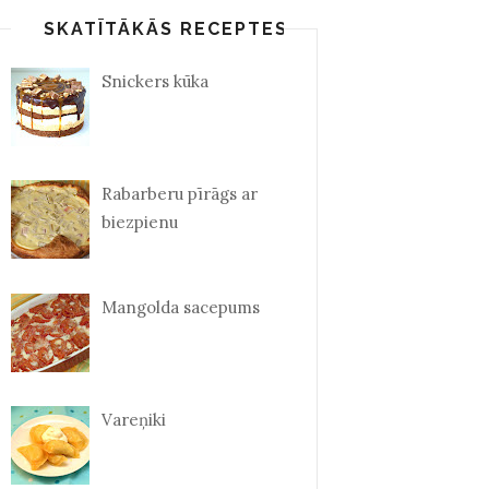
SKATĪTĀKĀS RECEPTES
Snickers kūka
Rabarberu pīrāgs ar
biezpienu
Mangolda sacepums
Vareņiki