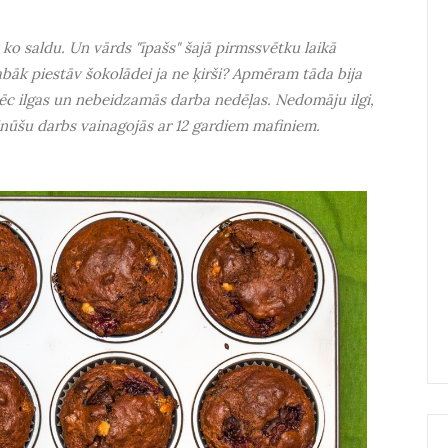
ko saldu. Un vārds "īpašs" šajā pirmssvētku laikā
labāk piestāv šokolādei ja ne ķirši? Apmēram tāda bija
c ilgas un nebeidzamās darba nedēļas. Nedomāju ilgi,
minūšu darbs vainagojās ar 12 gardiem mafiniem.