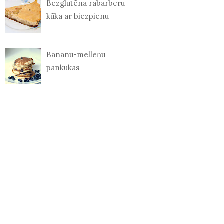
Bezglutēna rabarberu
kūka ar biezpienu
Banānu-melleņu
pankūkas