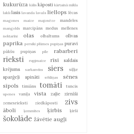
kukurūza
kāposti
kālis
kārtainā mīkla
liellops
lasis
lēcas
lakši
lavanda
lavašs
mandeles
magones
maize
majonēze
marcipāns
medus
mellenes
mangolds
olas
olīvas
olbaltums
nektarīni
paprika
puravi
persiki
plūmes
pupiņas
rabarberi
pākšu pupiņas
pīle
rieksti
rīsi
saldais
rupjmaize
siers
krējums
siļķe
sarkanvīns
sēnes
sparģeļi
spināti
sēkliņas
tomāti
sīpols
timiāns
tuncis
vista
zaļie zirnīši
vaniļa
upenes
zivs
zemesrieksti
ziedkāposti
āboli
ķirbis
ķirši
ķemmītes
šokolāde
žāvētie augļi