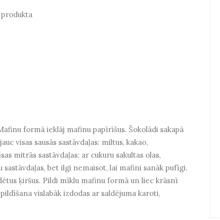
a produkta
afinu formā ieklāj mafinu papīrīšus. Šokolādi sakapā
jauc visas sausās sastāvdaļas: miltus, kakao,
sas mitrās sastāvdaļas: ar cukuru sakultas olas,
sastāvdaļas, bet ilgi nemaisot, lai mafini sanāk pufīgi.
ētus ķiršus. Pildi mīklu mafinu formā un liec krāsnī
 pildīšana vislabāk izdodas ar saldējuma karoti,