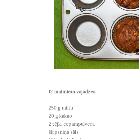
12 mafiniem vajadzēs:
250 g miltu
20 g kakao
2 tējk. cepampulvera
šķipsniņa sāls