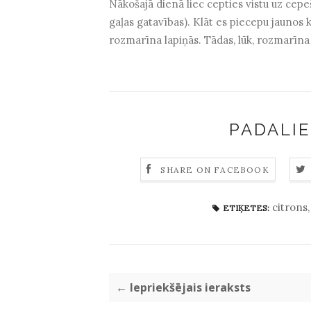
Nākošajā dienā liec cepties vistu uz ce
gaļas gatavības). Klāt es piecepu jaunos k
rozmarīna lapiņās. Tādas, lūk, rozmarīna
PADALIE
SHARE ON FACEBOOK
citrons
ETIĶETES:
← Iepriekšējais ieraksts