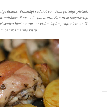
evīgs ēdiens. Prasmīgi sadalot to, viens putniņš pietiek
 vairākas dienas būs pabarota. Es šoreiz pagatavoju
rī svaigu biešu zupu- ar visām lapām, zaļumiem un šī
im par rozmarīna vistu.