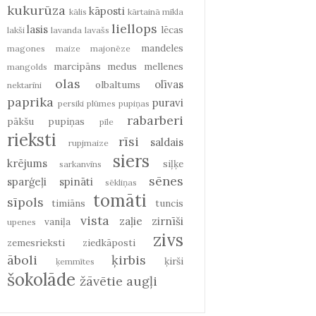
kukurūza
kāposti
kālis
kārtainā mīkla
liellops
lasis
lēcas
lakši
lavanda
lavašs
mandeles
magones
maize
majonēze
marcipāns
medus
mellenes
mangolds
olas
olīvas
olbaltums
nektarīni
paprika
puravi
persiki
plūmes
pupiņas
rabarberi
pākšu pupiņas
pīle
rieksti
rīsi
saldais
rupjmaize
siers
krējums
siļķe
sarkanvīns
sēnes
sparģeļi
spināti
sēkliņas
tomāti
sīpols
timiāns
tuncis
vista
zaļie zirnīši
vaniļa
upenes
zivs
zemesrieksti
ziedkāposti
āboli
ķirbis
ķirši
ķemmītes
šokolāde
žāvētie augļi