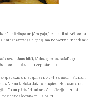
kopā ar liellopa un jēra gaļu, bet ne tikai. Arī parastai
ārds "interesants" šajā gadījumā nenozīmē "neēdams",
adu uzskatāmu bildi, kādos gabalos sadalīt gaļu.
bet pārējie tiks cepti cepeškrāsnī.
. Sakapā rozmarīna lapiņas no 3-4 zariņiem. Vienam
sulu. Vienu ķiploka daiviņu saspied. No rozmarīna,
tējk. sāls un pāris ēdamkarotēm olīveļļas uztaisi
u marinēties ledusskapī uz nakti.