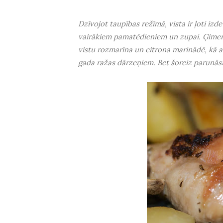
Dzīvojot taupības režīmā, vista ir ļoti izd
vairākiem pamatēdieniem un zupai. Ģimene
vistu rozmarīna un citrona marinādē, kā a
gada ražas dārzeņiem. Bet šoreiz parunās