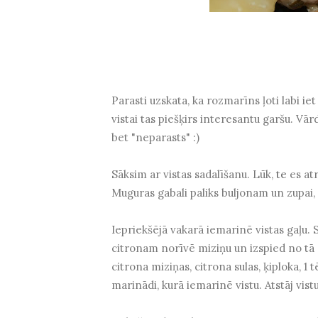
Parasti uzskata, ka rozmarīns ļoti labi iet 
vistai tas piešķirs interesantu garšu. V
bet "neparasts" :)
Sāksim ar vistas sadalīšanu. Lūk,
te
es atr
Muguras gabali paliks buljonam un zupai, 
Iepriekšējā vakarā iemarinē vistas gaļu
citronam norīvē miziņu un izspied no tā 
citrona miziņas, citrona sulas, ķiploka, 1 
marinādi, kurā iemarinē vistu. Atstāj vist