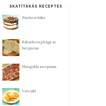
SKATĪTĀKĀS RECEPTES
Snickers kūka
Rabarberu pīrāgs ar
biezpienu
Mangolda sacepums
Vareņiki