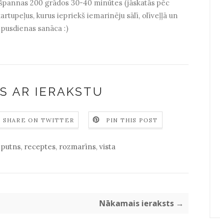
pešpannas 200 grādos 30-40 minūtes (jāskatās pēc
artupeļus, kurus iepriekš iemarinēju sālī, olīveļļā un
 pusdienas sanāca :)
S AR IERAKSTU
SHARE ON TWITTER
PIN THIS POST
,
putns
,
receptes
,
rozmarīns
,
vista
Nākamais ieraksts →