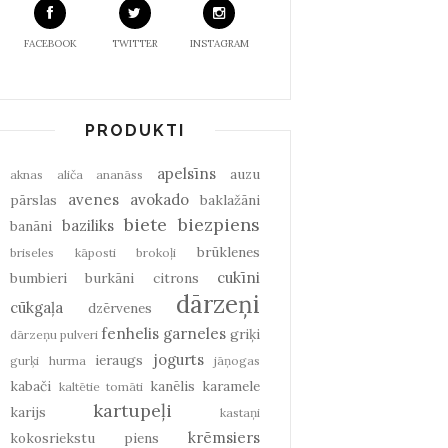
FACEBOOK
TWITTER
INSTAGRAM
PRODUKTI
apelsīns
auzu
aknas
aliča
ananāss
avenes
avokado
pārslas
baklažāni
biete
biezpiens
baziliks
banāni
brūklenes
briseles kāposti
brokoļi
cukīni
bumbieri
burkāni
citrons
dārzeņi
cūkgaļa
dzērvenes
fenhelis
garneles
griķi
dārzeņu pulveri
jogurts
ieraugs
gurķi
hurma
jāņogas
kabači
kanēlis
karamele
kaltētie tomāti
kartupeļi
karijs
kastaņi
krēmsiers
kokosriekstu piens