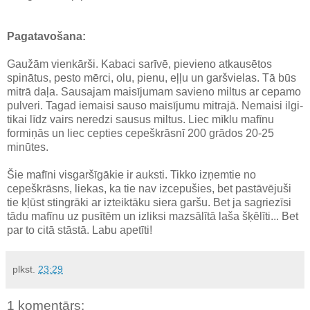
Pagatavošana:
Gaužām vienkārši. Kabaci sarīvē, pievieno atkausētos
spinātus, pesto mērci, olu, pienu, eļļu un garšvielas. Tā būs
mitrā daļa. Sausajam maisījumam savieno miltus ar cepamo
pulveri. Tagad iemaisi sauso maisījumu mitrajā. Nemaisi ilgi-
tikai līdz vairs neredzi sausus miltus. Liec mīklu mafīnu
formiņās un liec cepties cepeškrāsnī 200 grādos 20-25
minūtes.
Šie mafīni visgaršīgākie ir auksti. Tikko izņemtie no
cepeškrāsns, liekas, ka tie nav izcepušies, bet pastāvējuši
tie kļūst stingrāki ar izteiktāku siera garšu. Bet ja sagriezīsi
tādu mafīnu uz pusītēm un izliksi mazsālītā laša šķēlīti... Bet
par to citā stāstā. Labu apetīti!
plkst.
23:29
1 komentārs: