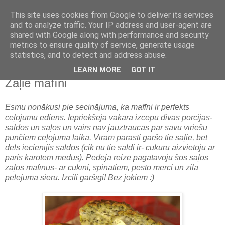
This site uses cookies from Google to deliver its services
and to analyze traffic. Your IP address and user-agent are
shared with Google along with performance and security
metrics to ensure quality of service, generate usage
statistics, and to detect and address abuse.
LEARN MORE
GOT IT
pirmdiena, 2011. gada 14. februāris
Zaļie mafīni
Esmu nonākusi pie secinājuma, ka mafīni ir perfekts
ceļojumu ēdiens. Iepriekšējā vakarā izcepu divas porcijas-
saldos un sāļos un vairs nav jāuztraucas par savu vīriešu
punčiem ceļojuma laikā. Vīram parasti garšo tie sāļie, bet
dēls iecienījis saldos (cik nu tie saldi ir- cukuru aizvietoju ar
pāris karotēm medus). Pēdējā reizē pagatavoju šos sāļos
zaļos mafīnus- ar cukīni, spinātiem, pesto mērci un zilā
pelējuma sieru. Izcili garšīgi! Bez jokiem :)