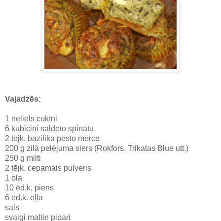
Vajadzēs:
1 neliels cukīni
6 kubiciņi saldēto spinātu
2 tējk. bazilika pesto mērce
200 g zilā pelējuma siers (Rokfors, Trikatas Blue utt.)
250 g milti
2 tējk. cepamais pulveris
1 ola
10 ēd.k. piens
6 ēd.k. eļļa
sāls
svaigi maltie pipari