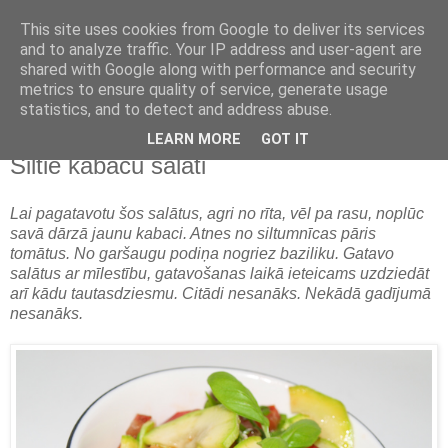
This site uses cookies from Google to deliver its services
and to analyze traffic. Your IP address and user-agent are
shared with Google along with performance and security
metrics to ensure quality of service, generate usage
statistics, and to detect and address abuse.
LEARN MORE
GOT IT
ceturtdiena, 2011. gada 16. jūnijs
Siltie kabaču salāti
Lai pagatavotu šos salātus, agri no rīta, vēl pa rasu, noplūc
savā dārzā jaunu kabaci. Atnes no siltumnīcas pāris
tomātus. No garšaugu podiņa nogriez baziliku. Gatavo
salātus ar mīlestību, gatavošanas laikā ieteicams uzdziedāt
arī kādu tautasdziesmu. Citādi nesanāks. Nekādā gadījumā
nesanāks.