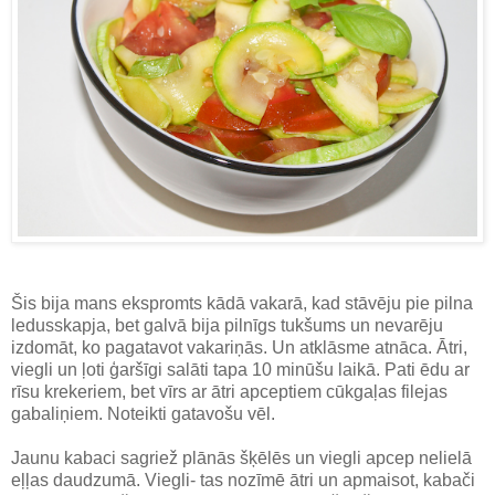
Šis bija mans ekspromts kādā vakarā, kad stāvēju pie pilna
ledusskapja, bet galvā bija pilnīgs tukšums un nevarēju
izdomāt, ko pagatavot vakariņās. Un atklāsme atnāca. Ātri,
viegli un ļoti ģaršīgi salāti tapa 10 minūšu laikā. Pati ēdu ar
rīsu krekeriem, bet vīrs ar ātri apceptiem cūkgaļas filejas
gabaliņiem. Noteikti gatavošu vēl.
Jaunu kabaci sagriež plānās šķēlēs un viegli apcep nelielā
eļļas daudzumā. Viegli- tas nozīmē ātri un apmaisot, kabači