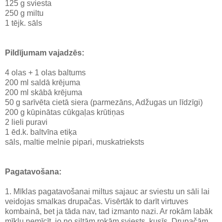
125 g sviesta
250 g miltu
1 tējk. sāls
Pildījumam vajadzēs:
4 olas + 1 olas baltums
200 ml saldā krējuma
200 ml skābā krējuma
50 g sarīvēta cietā siera (parmezāns, Adžugas un līdzīgi)
200 g kūpinātas cūkgaļas krūtiņas
2 lieli puravi
1 ēd.k. baltvīna etiķa
sāls, maltie melnie pipari, muskatrieksts
Pagatavošana:
1. Mīklas pagatavošanai miltus sajauc ar sviestu un sāli lai
veidojas smalkas drupačas. Visērtāk to darīt virtuves
kombainā, bet ja tāda nav, tad izmanto nazi. Ar rokām labāk
mīklu nemīcīt, jo no siltām rokām sviests kusīs. Drupačām