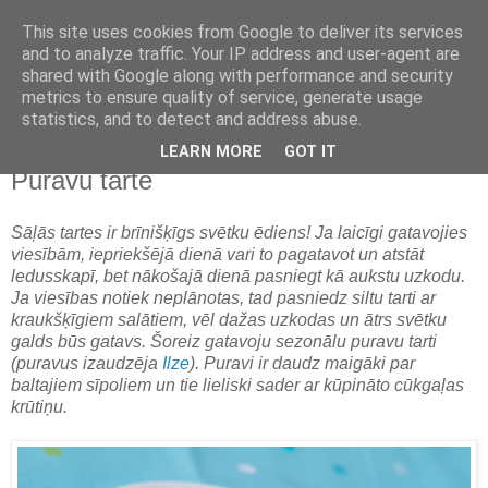
This site uses cookies from Google to deliver its services
and to analyze traffic. Your IP address and user-agent are
shared with Google along with performance and security
metrics to ensure quality of service, generate usage
statistics, and to detect and address abuse.
LEARN MORE
GOT IT
otrdiena, 2012. gada 11. septembris
Puravu tarte
Sāļās tartes ir brīnišķīgs svētku ēdiens! Ja laicīgi gatavojies
viesībām, iepriekšējā dienā vari to pagatavot un atstāt
ledusskapī, bet nākošajā dienā pasniegt kā aukstu uzkodu.
Ja viesības notiek neplānotas, tad pasniedz siltu tarti ar
kraukšķīgiem salātiem, vēl dažas uzkodas un ātrs svētku
galds būs gatavs. Šoreiz gatavoju sezonālu puravu tarti
(puravus izaudzēja
Ilze
). Puravi ir daudz maigāki par
baltajiem sīpoliem un tie lieliski sader ar kūpināto cūkgaļas
krūtiņu.