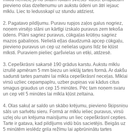
pievieno olas dzeltenumu un aukstu ūdeni un ātri iejauc
mīklu. Liec to ledusskapī uz stundu atdziest.
2. Pagatavo pildījumu. Puravu rupjos zaļos galus nogriez,
noņem virsējo slāni un kārtīgi izskalo puravus zem tekoša
ūdens. Plāni sagriez puravus, cūkgaļas krūtiņu sagriez
mazos gabaliņos. Nelielā eļļas daudzumā apcep cūkgaļu,
pievieno puravus un cep uz nelielas uguns līdz tie kļūst
mīksti. Puraviem pieliec garšvielas un etiķi, atdzesē.
3. Cepeškrāsni sakarsē 190 grādus karstu. Aukstu mīklu
izrullē apmēram 5 mm biezu un ieklāj tartes formā. Ar dakšu
sadursti tartes pamatni lai mīkla cepeškrāsnī neceļas. Mīklai
virsū uzliec cepampapīru, uzber pupiņas vai kādus citus
smagus graudus un cep 15 minūtes. Pēc tam noņem svaru
un cep vēl 5 minūtes lai mīkla kļūst zeltaina.
4. Olas sakuļ ar saldo un skābo krējumu, pievieno šķipsniņu
sāls un sarīvētu sieru. Formā ar mīklu ieliec puravus, virsū
uzlej olu un krējuma maisījumu un liec cepeškrāsnī cepties.
Tarte ir gatava, kad pildījums vidū būs sacietējis. Beigās uz
5 minūtēm ieslēdz grila režīmu lai apbrūninātu tartes