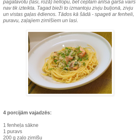
pagatavotu (lasi, rozā) liellopu, bet ceptam anīsa garša vairs
nav tik izteikta. Tagad bieži to izmantoju zivju buljonā, zivju
un vistas gaļas ēdienos. Tādos kā šādā - spageti ar fenheli,
puravu, zaļajiem zirnīšiem un lasi.
4 porcijām vajadzēs:
1 fenheļa sākne
1 puravs
200 g zaļo zirnīšu