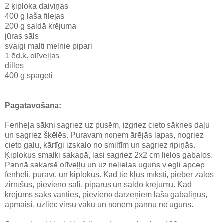
2 ķiploka daiviņas
400 g laša filejas
200 g saldā krējuma
jūras sāls
svaigi malti melnie pipari
1 ēd.k. olīveļļas
dilles
400 g spageti
Pagatavošana:
Fenheļa sākni sagriez uz pusēm, izgriez cieto sāknes daļu
un sagriez šķēlēs. Puravam noņem ārējās lapas, nogriez
cieto galu, kārtīgi izskalo no smiltīm un sagriez ripiņās.
Ķiplokus smalki sakapā, lasi sagriez 2x2 cm lielos gabalos.
Pannā sakarsē olīveļļu un uz nelielas uguns viegli apcep
fenheli, puravu un ķiplokus. Kad tie kļūs mīksti, pieber zaļos
zirnīšus, pievieno sāli, piparus un saldo krējumu. Kad
krējums sāks vārīties, pievieno dārzeņiem laša gabaliņus,
apmaisi, uzliec virsū vāku un noņem pannu no uguns.