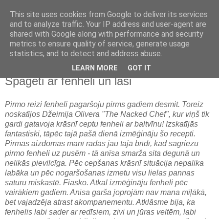
This site uses cookies from Google to deliver its services
and to analyze traffic. Your IP address and user-agent are
shared with Google along with performance and security
metrics to ensure quality of service, generate usage
statistics, and to detect and address abuse.
LEARN MORE
GOT IT
ceturtdiena, 2016. gada 11. februāris
Spageti ar fenheli un lasi
Pirmo reizi fenheli pagaršoju pirms gadiem desmit. Toreiz
noskatījos Džeimija Olivera "The Nacked Chef", kur viņš tik
gardi gatavoja krāsnī ceptu fenheli ar baltvīnu! Izskatījās
fantastiski, tāpēc tajā pašā dienā izmēģināju šo recepti.
Pirmās aizdomas manī radās jau tajā brīdī, kad sagriezu
pirmo fenheli uz pusēm - tā anīsa smarža sita degunā un
nelikās pievilcīga. Pēc cepšanas krāsnī situācija nepalika
labāka un pēc nogaršošanas izmetu visu lielas pannas
saturu miskastē. Fiasko. Atkal izmēģināju fenheli pēc
vairākiem gadiem. Anīsa garša joprojām nav mana mīļākā,
bet vajadzēja atrast akompanementu. Atklāsme bija, ka
fenhelis labi sader ar redīsiem, zivi un jūras veltēm, labi