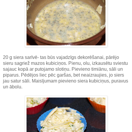
20 g siera sarīvē- tas būs vajadzīgs dekorēšanai, pārējo
sieru sagriež mazos kubiciņos. Pienu, olu, izkausētu sviestu
sajauc kopā ar putojamo slotiņu. Pievieno timiānu, sāli un
piparus. Pēdējos liec pēc garšas, bet neaizraujies, jo siers
jau satur sāli. Maisījumam pievieno siera kubiciņus, puravus
un ābolu.