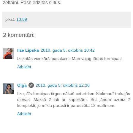
zeltaini. Pasniedz tos siltus.
plkst.
13:59
2 komentāri:
Ilze Lipska
2010. gada 5. oktobris 10:42
Izskatās vienkārši pasakaini! Man vajag tādas formiņas!
Atbildēt
Olga
2010. gada 5. oktobris 22:30
Ilze, šīs formiņas tirgos nākoš ceturtdien Stokmanī trakajās
dienas. Maksā 2 lati ar kapeikām. Bet jāņem uzreiz 2
komplekti, jo mīkla parasti ir paredzēta 12 mafīniem.
Atbildēt