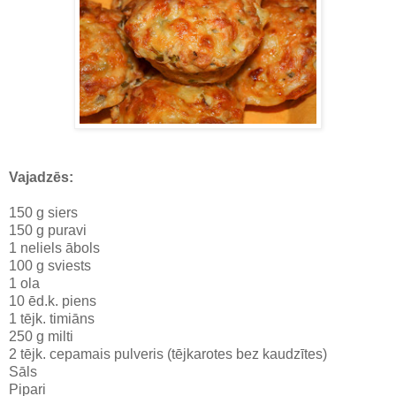
Vajadzēs:
150 g siers
150 g puravi
1 neliels ābols
100 g sviests
1 ola
10 ēd.k. piens
1 tējk. timiāns
250 g milti
2 tējk. cepamais pulveris (tējkarotes bez kaudzītes)
Sāls
Pipari