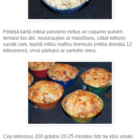
Pēdējā kārtā mīklai pievieno miltus un cepamo pulveri.
Iemaisi tos ātri, neaizraujies ar maisīšanu, citādi kēksiņi
sanāk cieti. Iepildi mīklu mafīnu formiņās (mīkla domāta 12
kēksiņiem), virsū pārkaisi ar sarīvēto sieru.
Cep kēksiņus 200 grādos 20-25 minūtes līdz tie kļūs smuki