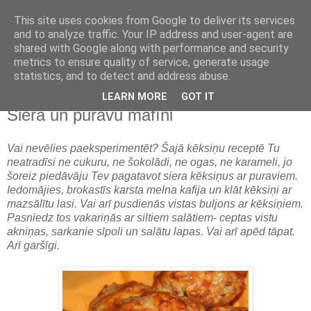
This site uses cookies from Google to deliver its services
and to analyze traffic. Your IP address and user-agent are
shared with Google along with performance and security
metrics to ensure quality of service, generate usage
statistics, and to detect and address abuse.
LEARN MORE
GOT IT
pirmdiena, 2010. gada 4. oktobris
Siera un puravu mafīni
Vai nevēlies paeksperimentēt? Šajā kēksiņu receptē Tu
neatradīsi ne cukuru, ne šokolādi, ne ogas, ne karameli, jo
šoreiz piedāvāju Tev pagatavot siera kēksiņus ar puraviem.
Iedomājies, brokastīs karsta melna kafija un klāt kēksiņi ar
mazsālītu lasi. Vai arī pusdienās vistas buljons ar kēksiņiem.
Pasniedz tos vakariņās ar siltiem salātiem- ceptas vistu
akniņas, sarkanie sīpoli un salātu lapas. Vai arī apēd tāpat.
Arī garšīgi.