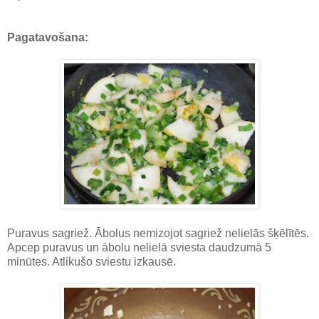
Pagatavošana:
Puravus sagriež. Ābolus nemizojot sagriež nelielās šķēlītēs.
Apcep puravus un ābolu nelielā sviesta daudzumā 5
minūtes. Atlikušo sviestu izkausē.