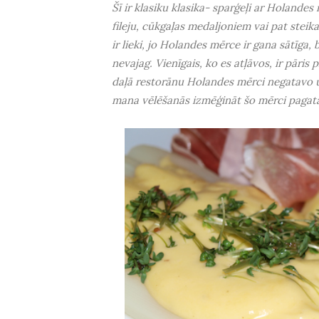
Šī ir klasiku klasika- sparģeļi ar Holandes m
fileju, cūkgaļas medaljoniem vai pat steika 
ir lieki, jo Holandes mērce ir gana sātīga, b
nevajag. Vienīgais, ko es atļāvos, ir pāris 
daļā restorānu Holandes mērci negatavo un
mana vēlēšanās izmēģināt šo mērci pagata