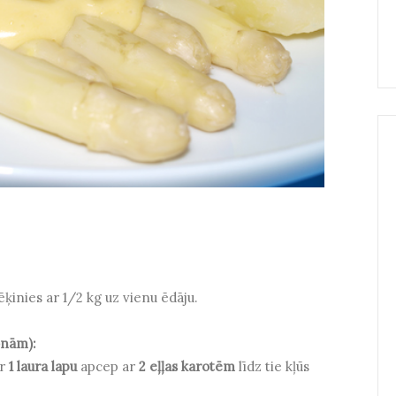
ēķinies ar 1/2 kg uz vienu ēdāju.
onām):
ar
1 laura lapu
apcep ar
2 eļļas karotēm
līdz tie kļūs