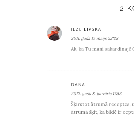
2 
ILZE LIPSKA
2011. gada 17. maijs 22:28
Ak, kā Tu mani sakārdināji! 
DANA
2012. gada 8. janvāris 17:53
Šķirstot ātrumā receptes, uz
ātrumā šķit, ka bildē ir cepta