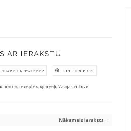
S AR IERAKSTU
SHARE ON TWITTER
PIN THIS POST
s mērce
,
receptes
,
sparģeļi
,
Vācijas virtuve
Nākamais ieraksts →