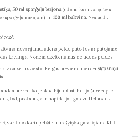
etiķa
,
50 ml sparģeļu buljona
(ūdens, kurā vārījušies
 no sparģeļu miziņām) un
100 ml baltvīna
. Nedaudz
tdzesē
baltvīna novārījumu, ūdens peldē puto tos ar putojamo
n kļūs krēmīgs. Noņem dzeltenumus no ūdens peldes.
o izkausētu sviestu. Beigās pievieno mērcei
šķipsniņu
u
s.
Holandes mērce, ko jebkad biju ēdusi. Bet ja šī recepte
ktus, tad, protams, var nopirkt jau gatavu Holandes
ci, vārītiem kartupelīšiem un šķiņķa gabaliņiem. Klāt