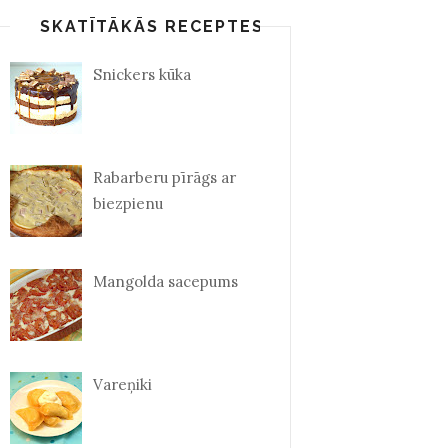
SKATĪTĀKĀS RECEPTES
Snickers kūka
Rabarberu pīrāgs ar
biezpienu
Mangolda sacepums
Vareņiki