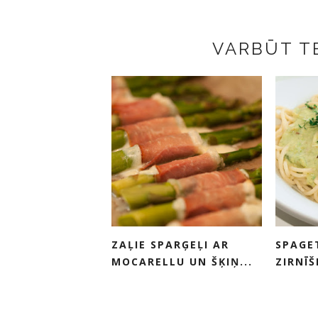
VARBŪT TE
ZAĻIE SPARĢEĻI AR
SPAGE
MOCARELLU UN ŠĶIŅ...
ZIRNĪŠ