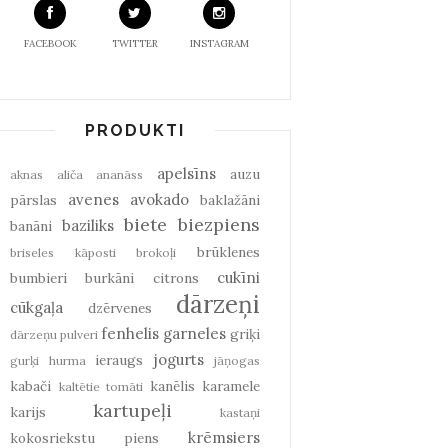
FACEBOOK
TWITTER
INSTAGRAM
PRODUKTI
apelsīns
auzu
aknas
aliča
ananāss
avenes
avokado
pārslas
baklažāni
biete
biezpiens
baziliks
banāni
brūklenes
briseles kāposti
brokoļi
cukīni
bumbieri
burkāni
citrons
dārzeņi
cūkgaļa
dzērvenes
fenhelis
garneles
griķi
dārzeņu pulveri
jogurts
ieraugs
gurķi
hurma
jāņogas
kabači
kanēlis
karamele
kaltētie tomāti
kartupeļi
karijs
kastaņi
krēmsiers
kokosriekstu piens