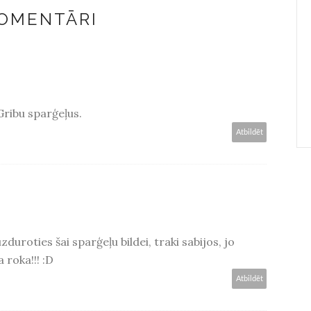
KOMENTĀRI
Gribu sparģeļus.
Atbildēt
duroties šai sparģeļu bildei, traki sabijos, jo
 roka!!! :D
Atbildēt