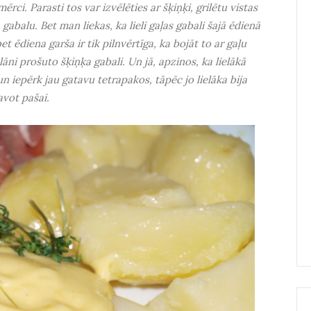
ērci. Parasti tos var izvēlēties ar šķiņķi, grilētu vistas
gabalu. Bet man liekas, ka lieli gaļas gabali šajā ēdienā
et ēdiena garša ir tik pilnvērtīga, ka bojāt to ar gaļu
plāni prošuto šķiņķa gabali. Un jā, apzinos, ka lielākā
 iepērk jau gatavu tetrapakos, tāpēc jo lielāka bija
vot pašai.