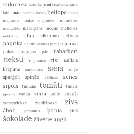
kukurūza
kāposti
kālis
kārtainā mīkla
liellops
lasis
lēcas
lakši
lavanda
lavašs
mandeles
magones
maize
majonēze
marcipāns
medus
mellenes
mangolds
olas
olīvas
olbaltums
nektarīni
paprika
puravi
persiki
plūmes
pupiņas
rabarberi
pākšu pupiņas
pīle
rieksti
rīsi
saldais
rupjmaize
siers
krējums
siļķe
sarkanvīns
sēnes
sparģeļi
spināti
sēkliņas
tomāti
sīpols
timiāns
tuncis
vista
zaļie zirnīši
vaniļa
upenes
zivs
zemesrieksti
ziedkāposti
āboli
ķirbis
ķirši
ķemmītes
šokolāde
žāvētie augļi