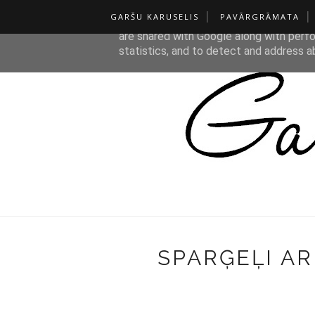
GARŠU KARUSELIS
PAVĀRGRĀMATA
This site uses cookies from Google to de
are shared with Google along with perfo
statistics, and to detect and address a
SPARĢEĻI A