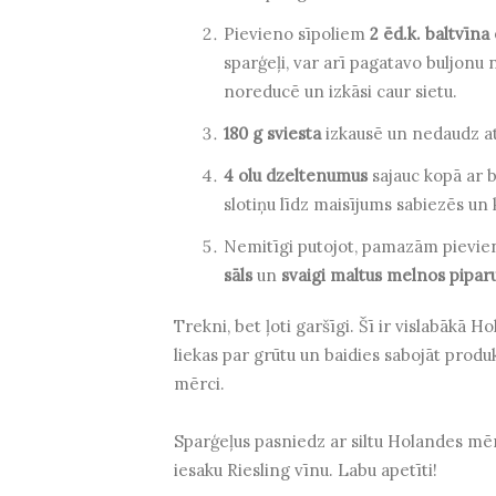
Pievieno sīpoliem
2 ēd.k. baltvīna 
sparģeļi, var arī pagatavo buljonu
noreducē un izkāsi caur sietu.
180 g sviesta
izkausē un nedaudz a
4 olu dzeltenumus
sajauc kopā ar 
slotiņu līdz maisījums sabiezēs u
Nemitīgi putojot, pamazām pievien
sāls
un
svaigi maltus melnos pipar
Trekni, bet ļoti garšīgi. Šī ir vislabākā 
liekas par grūtu un baidies sabojāt produ
mērci.
Sparģeļus pasniedz ar siltu Holandes mēr
iesaku Riesling vīnu. Labu apetīti!