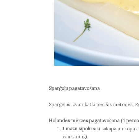
Sparģeļu pagatavošana
Sparģeļus izvāri katlā pēc
šīs metodes
. R
Holandes mērces pagatavošana (4 pers
1 mazu sīpolu
sīki sakapā un kopā 
caurspīdīgi.