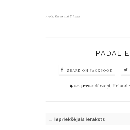
Avots: Essen und Trinken
PADALIE
SHARE ON FACEBOOK
dārzeņi
,
Holande
ETIĶETES:
← Iepriekšējais ieraksts