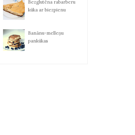
Bezglutēna rabarberu
kūka ar biezpienu
Banānu-melleņu
pankūkas