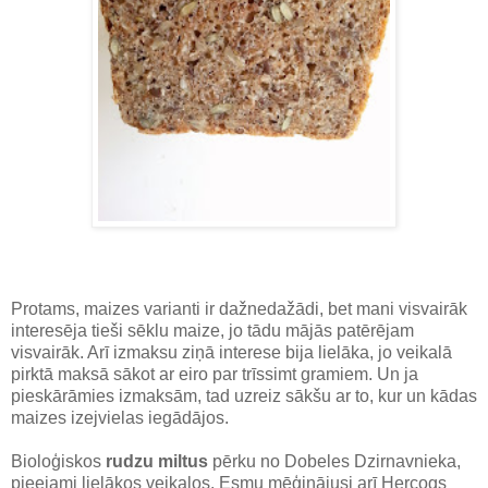
Protams, maizes varianti ir dažnedažādi, bet mani visvairāk
interesēja tieši sēklu maize, jo tādu mājās patērējam
visvairāk. Arī izmaksu ziņā interese bija lielāka, jo veikalā
pirktā maksā sākot ar eiro par trīssimt gramiem. Un ja
pieskārāmies izmaksām, tad uzreiz sākšu ar to, kur un kādas
maizes izejvielas iegādājos.
Bioloģiskos
rudzu miltus
pērku no Dobeles Dzirnavnieka,
pieejami lielākos veikalos. Esmu mēģinājusi arī Hercogs