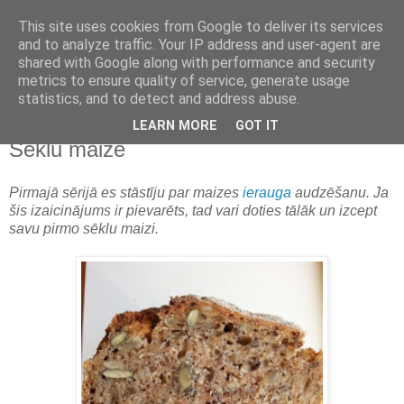
This site uses cookies from Google to deliver its services
and to analyze traffic. Your IP address and user-agent are
shared with Google along with performance and security
metrics to ensure quality of service, generate usage
statistics, and to detect and address abuse.
LEARN MORE
GOT IT
ceturtdiena, 2015. gada 26. novembris
Sēklu maize
Pirmajā sērijā es stāstīju par maizes
ierauga
audzēšanu. Ja
šis izaicinājums ir pievarēts, tad vari doties tālāk un izcept
savu pirmo sēklu maizi.