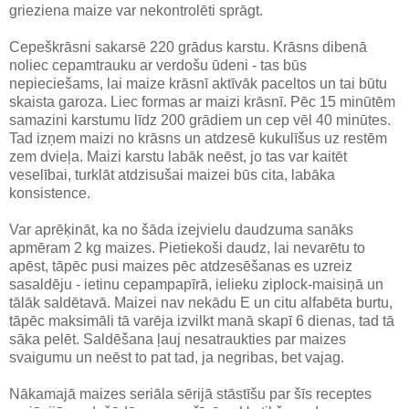
grieziena maize var nekontrolēti sprāgt.
Cepeškrāsni sakarsē 220 grādus karstu. Krāsns dibenā
noliec cepamtrauku ar verdošu ūdeni - tas būs
nepieciešams, lai maize krāsnī aktīvāk paceltos un tai būtu
skaista garoza. Liec formas ar maizi krāsnī. Pēc 15 minūtēm
samazini karstumu līdz 200 grādiem un cep vēl 40 minūtes.
Tad izņem maizi no krāsns un atdzesē kukulīšus uz restēm
zem dvieļa. Maizi karstu labāk neēst, jo tas var kaitēt
veselībai, turklāt atdzisušai maizei būs cita, labāka
konsistence.
Var aprēķināt, ka no šāda izejvielu daudzuma sanāks
apmēram 2 kg maizes. Pietiekoši daudz, lai nevarētu to
apēst, tāpēc pusi maizes pēc atdzesēšanas es uzreiz
sasaldēju - ietinu cepampapīrā, ielieku ziplock-maisiņā un
tālāk saldētavā. Maizei nav nekādu E un citu alfabēta burtu,
tāpēc maksimāli tā varēja izvilkt manā skapī 6 dienas, tad tā
sāka pelēt. Saldēšana ļauj nesatraukties par maizes
svaigumu un neēst to pat tad, ja negribas, bet vajag.
Nākamajā maizes seriāla sērijā stāstīšu par šīs receptes