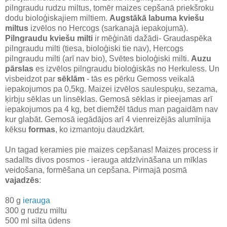
pilngraudu rudzu miltus, tomēr maizes cepšanā priekšroku
dodu bioloģiskajiem miltiem.
Augstākā labuma kviešu
miltus
izvēlos no Hercogs (sarkanajā iepakojumā).
Pilngraudu kviešu milti
ir mēģināti dažādi- Graudaspēka
pilngraudu milti (tiesa, bioloģiski tie nav), Hercogs
pilngraudu milti (arī nav bio), Svētes bioloģiski milti.
Auzu
pārslas
es izvēlos pilngraudu bioloģiskās no Herkuless. Un
visbeidzot par
sēklām
- tās es pērku Gemoss veikalā
iepakojumos pa 0,5kg. Maizei izvēlos saulespuķu, sezama,
ķirbju sēklas un linsēklas. Gemosā sēklas ir pieejamas arī
iepakojumos pa 4 kg, bet diemžēl tādus man pagaidām nav
kur glabāt. Gemosā iegādājos arī 4 vienreizējās alumīnija
kēksu
formas
, ko izmantoju daudzkārt.
Un tagad ķeramies pie maizes cepšanas! Maizes process ir
sadalīts divos posmos - ierauga atdzīvināšana un mīklas
veidošana, formēšana un cepšana. Pirmajā posmā
vajadzēs
:
80 g
ierauga
300 g rudzu miltu
500 ml silta ūdens