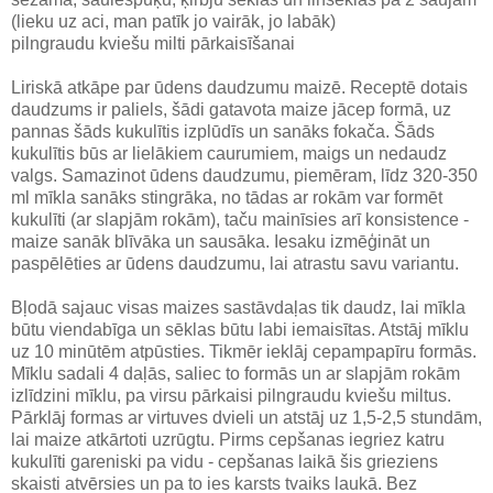
(lieku uz aci, man patīk jo vairāk, jo labāk)
pilngraudu kviešu milti pārkaisīšanai
Liriskā atkāpe par ūdens daudzumu maizē. Receptē dotais
daudzums ir paliels, šādi gatavota maize jācep formā, uz
pannas šāds kukulītis izplūdīs un sanāks fokača. Šāds
kukulītis būs ar lielākiem caurumiem, maigs un nedaudz
valgs. Samazinot ūdens daudzumu, piemēram, līdz 320-350
ml mīkla sanāks stingrāka, no tādas ar rokām var formēt
kukulīti (ar slapjām rokām), taču mainīsies arī konsistence -
maize sanāk blīvāka un sausāka. Iesaku izmēģināt un
paspēlēties ar ūdens daudzumu, lai atrastu savu variantu.
Bļodā sajauc visas maizes sastāvdaļas tik daudz, lai mīkla
būtu viendabīga un sēklas būtu labi iemaisītas. Atstāj mīklu
uz 10 minūtēm atpūsties. Tikmēr ieklāj cepampapīru formās.
Mīklu sadali 4 daļās, saliec to formās un ar slapjām rokām
izlīdzini mīklu, pa virsu pārkaisi pilngraudu kviešu miltus.
Pārklāj formas ar virtuves dvieli un atstāj uz 1,5-2,5 stundām,
lai maize atkārtoti uzrūgtu. Pirms cepšanas iegriez katru
kukulīti gareniski pa vidu - cepšanas laikā šis grieziens
skaisti atvērsies un pa to ies karsts tvaiks laukā. Bez