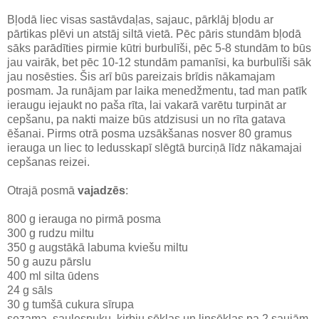
Bļodā liec visas sastāvdaļas, sajauc, pārklāj bļodu ar
pārtikas plēvi un atstāj siltā vietā. Pēc pāris stundām bļodā
sāks parādīties pirmie kūtri burbulīši, pēc 5-8 stundām to būs
jau vairāk, bet pēc 10-12 stundām pamanīsi, ka burbulīši sāk
jau nosēsties. Šis arī būs pareizais brīdis nākamajam
posmam. Ja runājam par laika menedžmentu, tad man patīk
ieraugu iejaukt no paša rīta, lai vakarā varētu turpināt ar
cepšanu, pa nakti maize būs atdzisusi un no rīta gatava
ēšanai. Pirms otrā posma uzsākšanas nosver 80 gramus
ierauga un liec to ledusskapī slēgtā burciņā līdz nākamajai
cepšanas reizei.
Otrajā posmā
vajadzēs
:
800 g ierauga no pirmā posma
300 g rudzu miltu
350 g augstākā labuma kviešu miltu
50 g auzu pārslu
400 ml silta ūdens
24 g sāls
30 g tumšā cukura sīrupa
sezama, saulespuķu, ķirbju sēklas un linsēklas pa 2 saujām