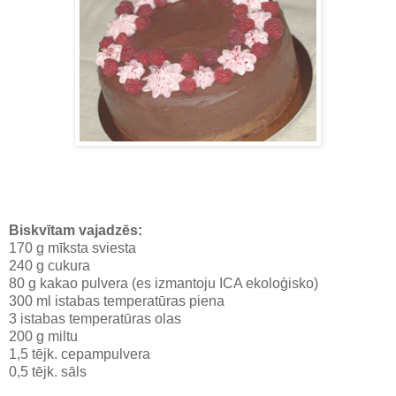
Biskvītam vajadzēs:
170 g mīksta sviesta
240 g cukura
80 g kakao pulvera (es izmantoju ICA ekoloģisko)
300 ml istabas temperatūras piena
3 istabas temperatūras olas
200 g miltu
1,5 tējk. cepampulvera
0,5 tējk. sāls