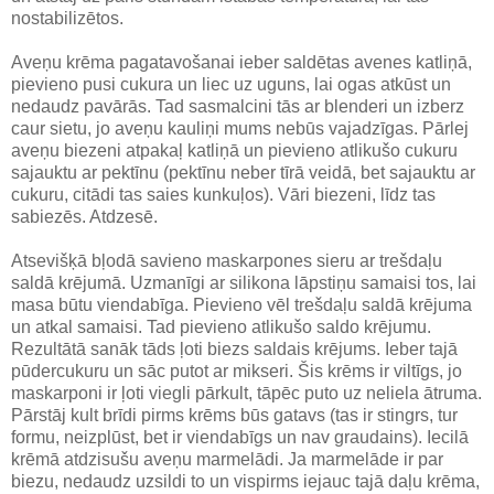
nostabilizētos.
Aveņu krēma pagatavošanai ieber saldētas avenes katliņā,
pievieno pusi cukura un liec uz uguns, lai ogas atkūst un
nedaudz pavārās. Tad sasmalcini tās ar blenderi un izberz
caur sietu, jo aveņu kauliņi mums nebūs vajadzīgas. Pārlej
aveņu biezeni atpakaļ katliņā un pievieno atlikušo cukuru
sajauktu ar pektīnu (pektīnu neber tīrā veidā, bet sajauktu ar
cukuru, citādi tas saies kunkuļos). Vāri biezeni, līdz tas
sabiezēs. Atdzesē.
Atsevišķā bļodā savieno maskarpones sieru ar trešdaļu
saldā krējumā. Uzmanīgi ar silikona lāpstiņu samaisi tos, lai
masa būtu viendabīga. Pievieno vēl trešdaļu saldā krējuma
un atkal samaisi. Tad pievieno atlikušo saldo krējumu.
Rezultātā sanāk tāds ļoti biezs saldais krējums. Ieber tajā
pūdercukuru un sāc putot ar mikseri. Šis krēms ir viltīgs, jo
maskarponi ir ļoti viegli pārkult, tāpēc puto uz neliela ātruma.
Pārstāj kult brīdi pirms krēms būs gatavs (tas ir stingrs, tur
formu, neizplūst, bet ir viendabīgs un nav graudains). Iecilā
krēmā atdzisušu aveņu marmelādi. Ja marmelāde ir par
biezu, nedaudz uzsildi to un vispirms iejauc tajā daļu krēma,