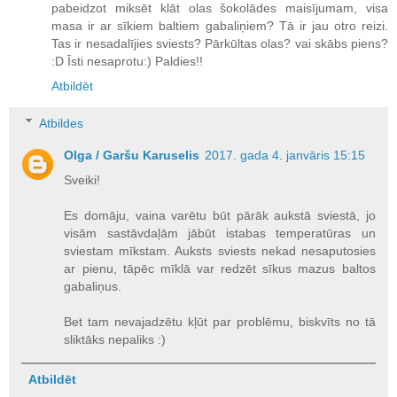
pabeidzot miksēt klāt olas šokolādes maisījumam, visa
masa ir ar sīkiem baltiem gabaliņiem? Tā ir jau otro reizi.
Tas ir nesadalījies sviests? Pārkūltas olas? vai skābs piens?
:D Īsti nesaprotu:) Paldies!!
Atbildēt
Atbildes
Olga / Garšu Karuselis
2017. gada 4. janvāris 15:15
Sveiki!
Es domāju, vaina varētu būt pārāk aukstā sviestā, jo
visām sastāvdaļām jābūt istabas temperatūras un
sviestam mīkstam. Auksts sviests nekad nesaputosies
ar pienu, tāpēc mīklā var redzēt sīkus mazus baltos
gabaliņus.
Bet tam nevajadzētu kļūt par problēmu, biskvīts no tā
sliktāks nepaliks :)
Atbildēt