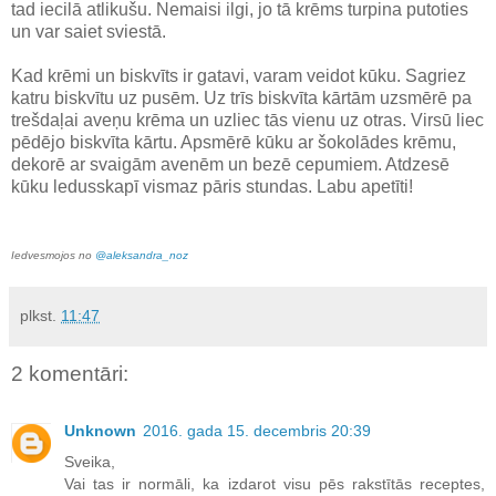
tad iecilā atlikušu. Nemaisi ilgi, jo tā krēms turpina putoties
un var saiet sviestā.
Kad krēmi un biskvīts ir gatavi, varam veidot kūku. Sagriez
katru biskvītu uz pusēm. Uz trīs biskvīta kārtām uzsmērē pa
trešdaļai aveņu krēma un uzliec tās vienu uz otras. Virsū liec
pēdējo biskvīta kārtu. Apsmērē kūku ar šokolādes krēmu,
dekorē ar svaigām avenēm un bezē cepumiem. Atdzesē
kūku ledusskapī vismaz pāris stundas. Labu apetīti!
Iedvesmojos no
@aleksandra_noz
plkst.
11:47
2 komentāri:
Unknown
2016. gada 15. decembris 20:39
Sveika,
Vai tas ir normāli, ka izdarot visu pēs rakstītās receptes,