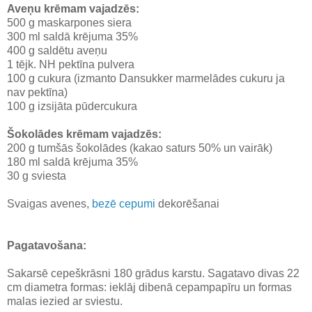
Aveņu krēmam vajadzēs:
500 g maskarpones siera
300 ml saldā krējuma 35%
400 g saldētu aveņu
1 tējk. NH pektīna pulvera
100 g cukura (izmanto Dansukker marmelādes cukuru ja
nav pektīna)
100 g izsijāta pūdercukura
Šokolādes krēmam vajadzēs:
200 g tumšās šokolādes (kakao saturs 50% un vairāk)
180 ml saldā krējuma 35%
30 g sviesta
Svaigas avenes,
bezē cepumi
dekorēšanai
Pagatavošana:
Sakarsē cepeškrāsni 180 grādus karstu. Sagatavo divas 22
cm diametra formas: ieklāj dibenā cepampapīru un formas
malas iezied ar sviestu.