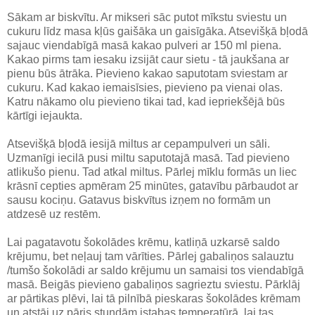
Sākam ar biskvītu. Ar mikseri sāc putot mīkstu sviestu un
cukuru līdz masa kļūs gaišāka un gaisīgāka. Atsevišķā bļodā
sajauc viendabīgā masā kakao pulveri ar 150 ml piena.
Kakao pirms tam iesaku izsijāt caur sietu - tā jaukšana ar
pienu būs ātrāka. Pievieno kakao saputotam sviestam ar
cukuru. Kad kakao iemaisīsies, pievieno pa vienai olas.
Katru nākamo olu pievieno tikai tad, kad iepriekšējā būs
kārtīgi iejaukta.
Atsevišķā bļodā iesijā miltus ar cepampulveri un sāli.
Uzmanīgi iecilā pusi miltu saputotajā masā. Tad pievieno
atlikušo pienu. Tad atkal miltus. Pārlej mīklu formās un liec
krāsnī cepties apmēram 25 minūtes, gatavību pārbaudot ar
sausu kociņu. Gatavus biskvītus izņem no formām un
atdzesē uz restēm.
Lai pagatavotu šokolādes krēmu, katliņā uzkarsē saldo
krējumu, bet neļauj tam vārīties. Pārlej gabaliņos salauztu
/tumšo šokolādi ar saldo krējumu un samaisi tos viendabīgā
masā. Beigās pievieno gabaliņos sagrieztu sviestu. Pārklāj
ar pārtikas plēvi, lai tā pilnībā pieskaras šokolādes krēmam
un atstāj uz pāris stundām istabas temperatūrā, lai tas