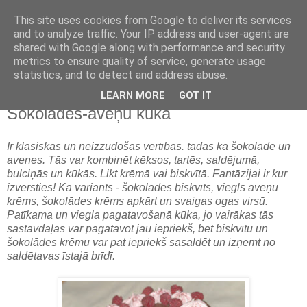
This site uses cookies from Google to deliver its services
and to analyze traffic. Your IP address and user-agent are
shared with Google along with performance and security
metrics to ensure quality of service, generate usage
statistics, and to detect and address abuse.
LEARN MORE
GOT IT
ceturtdiena, 2015. gada 5. novembris
Šokolādes-aveņu kūka
Ir klasiskas un neizzūdošas vērtības. tādas kā šokolāde un
avenes. Tās var kombinēt kēksos, tartēs, saldējumā,
bulciņās un kūkās. Likt krēmā vai biskvītā. Fantāzijai ir kur
izvērsties! Kā variants - šokolādes biskvīts, viegls aveņu
krēms, šokolādes krēms apkārt un svaigas ogas virsū.
Patīkama un viegla pagatavošanā kūka, jo vairākas tās
sastāvdaļas var pagatavot jau iepriekš, bet biskvītu un
šokolādes krēmu var pat iepriekš sasaldēt un izņemt no
saldētavas īstajā brīdī.